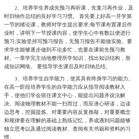
2、培养学生养成先预习再听课，先复习再作业，及
时归纳作总结的良好学习习惯。 首先要上好高一开学第
一节的绪论课，教师对学生提出要求;每节课布置课后作
业时，讲明下一节授课内容，使学生心中有数以便进行
预习;实验坚持写预习报告，无预习报告不能做实验。要
求学生能够逐步做到不论多忙，也要在课前先预习教
材。一章学完主动地整理所学知识，找出知识结构，形
成知识网络。 要指导学生课后及时归纳总结。
3、培养学生自学能力，使其具有终身学习的能力。
在高一阶段培养学生的自学能力应从指导阅读教材入
手，使他们学会抓住课文中心，能提出问题并设法解
决。阅读物理教材不能一扫而过，而应潜心研读，边读
边思考，挖掘提炼、对重要内容反复推敲，对重要概念
和规律要在理解的基础上熟练记忆，养成遇到问题能够
独立思考以及通过阅读教材、查阅有关书籍和资料的习
惯。