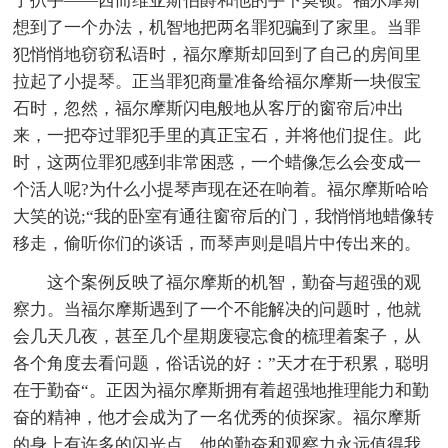
了扒手——西而维亚斯伯爵和他的手下莫顿。福尔摩斯
想到了一个办法，机智地把两名罪犯骗到了家里。当罪
犯悄悄地窃窃私语时，福尔摩斯却回到了自己的房间里
拉起了小提琴。正当罪犯商量准备给福尔摩斯一块假宝
石时，忽然，福尔摩斯闪电般地从客厅的窗帘后冲出
来，一把夺过罪犯手里的真正宝石，并将他们捉住。此
时，这两位罪犯感到非常困惑，一个蜡像怎么会变成一
个活人呢?为什么小提琴声现在还在响着。福尔摩斯哈哈
大笑的说;“我的卧室有通往窗帘后的门，我悄悄地蜡像转
移走，偷听你们的谈话，而琴声则是唱片中传出来的。
这个案例反映了福尔摩斯的机智，勤奋与超强的观
察力。当福尔摩斯遇到了一个不能解决的问题时，他就
会几天几夜，甚至几个星期废寝忘食的梳理着案子，从
各个角度去看问题，俗话说的好：”天才在于积累，聪明
在于勤奋“。正因为福尔摩斯拥有着超强地推理能力和勤
奋的精神，他才会成为了一名优秀的侦探家。福尔摩斯
的身上有许多的闪光点，他的勤奋和观察力永远值得我