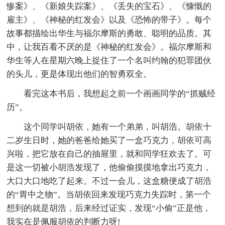
惨案》、《新娘失踪案》、《丢失的宝石》、《慷慨的
雇主》、《神秘的红发会》以及《恐怖的带子》。每个
故事都描绘出华生与福尔摩斯的勇敢、聪明的品质。其
中，让我百看不厌的是《神秘的红发会》。福尔摩斯和
华生等人在星期六晚上捉住了一个名叫约翰的犯罪团伙
的头儿，更是体现出他们的智勇双全。
看完这本书后，我想起之前一个画画同学的“抓贼经
历”。
这个同学叫胡依，她有一个弟弟，叫胡浩。胡依十
二岁生日时，她的爸爸给她买了一盒巧克力，胡依可高
兴啦，把它放在自己的抽屉里，就和同学狂欢去了。可
是这一切被小胡浩发现了，他偷偷摸摸地拿出巧克力，
大口大口地吃了起来。不过一会儿，这盒糖便成了胡浩
的“胃中之物”。当胡依回来发现巧克力失踪时，第一个
想到的就是胡浩，后来经过证实，发现“小偷”正是他，
我实在是佩服胡依的判断力呀!