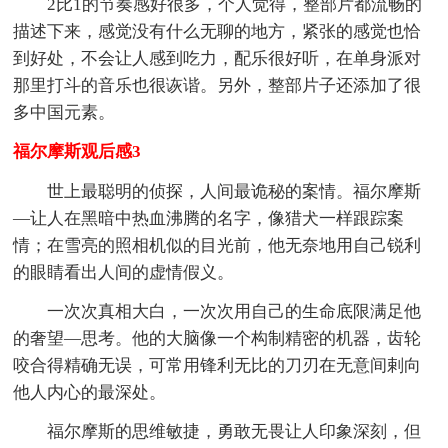
2比1的节奏感好很多，个人觉得，整部片都流畅的
描述下来，感觉没有什么无聊的地方，紧张的感觉也恰
到好处，不会让人感到吃力，配乐很好听，在单身派对
那里打斗的音乐也很诙谐。另外，整部片子还添加了很
多中国元素。
福尔摩斯观后感3
世上最聪明的侦探，人间最诡秘的案情。福尔摩斯
—让人在黑暗中热血沸腾的名字，像猎犬一样跟踪案
情；在雪亮的照相机似的目光前，他无奈地用自己锐利
的眼睛看出人间的虚情假义。
一次次真相大白，一次次用自己的生命底限满足他
的奢望—思考。他的大脑像一个构制精密的机器，齿轮
咬合得精确无误，可常用锋利无比的刀刃在无意间剌向
他人内心的最深处。
福尔摩斯的思维敏捷，勇敢无畏让人印象深刻，但