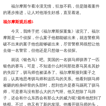
福尔摩斯乍看冷漠无情，狂放不羁，但是随着案件
的逐步推进，让人对他渐生好感，直至着迷。
福尔摩斯观后感5
今天，我终于把《福尔摩斯探案集》读完了。福尔
摩斯是一个侦探，什么案子他都能破出来，就连警察局
破不出来的案子他也能够破出来，尽管警察局很想让他
去做一名警官，但他还是只想做一名侦探。
就说《银色马》吧。英国的一名驯马师驯养了一匹
银色的赛马，可是，不知道什么时间那批赛马莫名其妙
的失踪了，驯马师也被谋杀了。福尔摩斯接到案子之
后，认真地思考驯马师和这匹马的关系。他看到驯马师
被砸的粉身碎骨的头部时，想到也许是赛马踢死了驯马
师，可是赛马没有那么大的力气呀。他又想除了马蹄
子，还会有什么东西会有那么大的威力呢?最终他想到了
铁棍。不过，他又有了新的发现。他搬开驯马师的头，