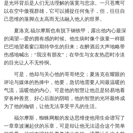
是光环背后是人们无法理解的落寞与悲凉。一只苍鹰可
以在空中傲视群雄，它可以捕捉任何兔子，但，往往自
己思维的落脚点太高而无法融入他人的世界。
夏洛克.福尔摩斯也有脱下钢铁甲，露出他内心最深
的渴望—爱的拥有感的时候。他生病时像个孩童一样眼
巴巴地望着窗口期待华生的归来；在醉酒后大声地略带
伤感地喊出：“我没有朋友”；在华生与女友热恋时冷淡
的目光让人不无怜悯。
可是，他却与关心他的哥哥绝交；夏洛克在耀眼的
评论与媒体的热捧中，他要，急切地需要人间最温暖的
气流，温暖他的内心。可是他的智慧让他总是轻易地看
穿各种善意、好心后面的阴暗，他的智慧的光环最终成
为了他的枷锁，让他无法享受平凡的生活。
福尔摩斯，蜘蛛网般的发达思维使他用生命谱写了
一章章波澜起伏的乐章，可是却让他无法适合这个简单