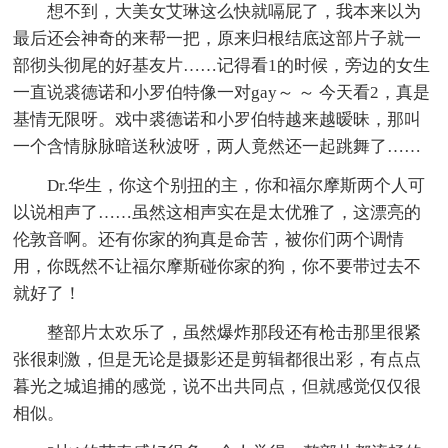
想不到，大美女艾琳这么快就嗝屁了，我本来以为
最后还会神奇的来帮一把，原来归根结底这部片子就一
部彻头彻尾的好基友片……记得看1的时候，旁边的女生
一直说裘德诺和小罗伯特像一对gay～ ～ 今天看2，真是
基情无限呀。戏中裘德诺和小罗伯特越来越暧昧，那叫
一个含情脉脉暗送秋波呀，两人竟然还一起跳舞了……
Dr.华生，你这个别扭的主，你和福尔摩斯两个人可
以说相声了……虽然这相声实在是太优雅了，这漂亮的
伦敦音啊。还有你家的狗真是命苦，被你们两个调情
用，你既然不让福尔摩斯碰你家的狗，你不要带过去不
就好了！
整部片太欢乐了，虽然爆炸那段还有枪击那里很紧
张很刺激，但是无论是摄影还是剪辑都很出彩，有点点
暮光之城追捕的感觉，说不出共同点，但就感觉仅仅很
相似。