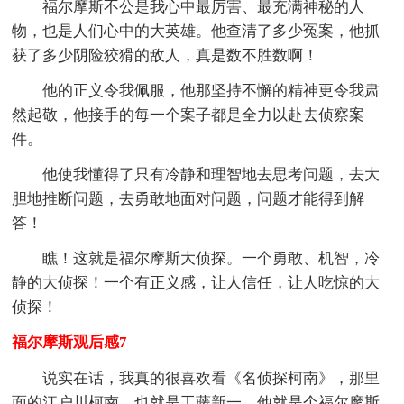
福尔摩斯不公是我心中最厉害、最充满神秘的人
物，也是人们心中的大英雄。他查清了多少冤案，他抓
获了多少阴险狡猾的敌人，真是数不胜数啊！
他的正义令我佩服，他那坚持不懈的精神更令我肃
然起敬，他接手的每一个案子都是全力以赴去侦察案
件。
他使我懂得了只有冷静和理智地去思考问题，去大
胆地推断问题，去勇敢地面对问题，问题才能得到解
答！
瞧！这就是福尔摩斯大侦探。一个勇敢、机智，冷
静的大侦探！一个有正义感，让人信任，让人吃惊的大
侦探！
福尔摩斯观后感7
说实在话，我真的很喜欢看《名侦探柯南》，那里
面的江户川柯南，也就是工藤新一，他就是个福尔摩斯