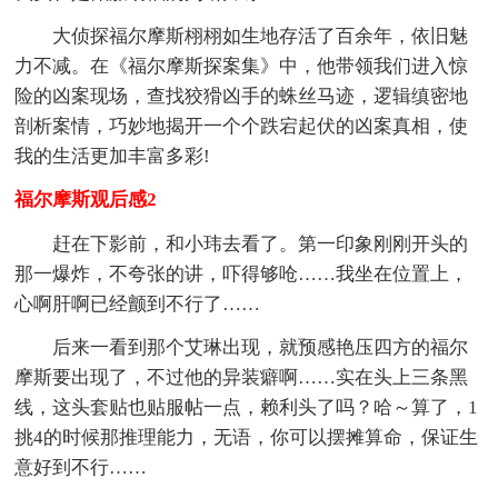
大侦探福尔摩斯栩栩如生地存活了百余年，依旧魅
力不减。在《福尔摩斯探案集》中，他带领我们进入惊
险的凶案现场，查找狡猾凶手的蛛丝马迹，逻辑缜密地
剖析案情，巧妙地揭开一个个跌宕起伏的凶案真相，使
我的生活更加丰富多彩!
福尔摩斯观后感2
赶在下影前，和小玮去看了。第一印象刚刚开头的
那一爆炸，不夸张的讲，吓得够呛……我坐在位置上，
心啊肝啊已经颤到不行了……
后来一看到那个艾琳出现，就预感艳压四方的福尔
摩斯要出现了，不过他的异装癖啊……实在头上三条黑
线，这头套贴也贴服帖一点，赖利头了吗？哈～算了，1
挑4的时候那推理能力，无语，你可以摆摊算命，保证生
意好到不行……