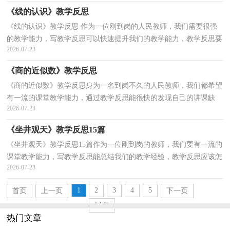
《线的认识》教学反思
《线的认识》教学反思 作为一位刚到岗的人民教师，我们需要很强
的教学能力，写教学反思可以快速提升我们的教学能力，教学反思要
2026-07-23
怎么写呢？下面是小编帮大家整理的《线的认识》教学...
《商的近似数》教学反思
《商的近似数》教学反思身为一名到岗不久的人民教师，我们都希望
有一流的课堂教学能力，通过教学反思能很快的发现自己的讲课缺
2026-07-23
点，如何把教学反思做到重点突出呢？下面是小编帮大家...
《坐井观天》教学反思15篇
《坐井观天》教学反思15篇作为一位刚到岗的教师，我们要有一流的
课堂教学能力，写教学反思能总结我们的教学经验，教学反思应该怎
2026-07-23
么写呢？下面是小编为大家收集的《坐井观天》教学反...
1
2
3
4
5
首页
上一页
下一页
尾页
热门文章