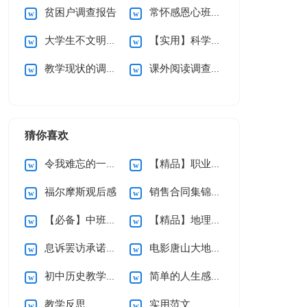
贫困户调查报告
常怀感恩心班会教案模板（通用26篇）
大学生不文明现象调查报告
【实用】科学活动教案模板九篇
教学现状的调查报告
课外阅读调查报告
猜你喜欢
令我难忘的一件事作文(集锦15篇)
【精品】职业规划职业规划模板汇总九篇
福尔摩斯观后感
销售合同集锦9篇
【必备】中班音乐教案三篇
【精品】地理教学总结3篇
息诉罢访承诺书集合六篇
电影唐山大地震观后感
初中历史教学总结合集七篇
简单的人生感言语录合集47条
教学反思
实用范文