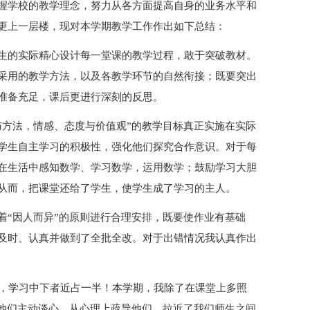
握学校的教学理念，努力从各方面提高自身的业务水平和
更上一层楼，现对本学期教学工作作出如下总结：
生的实际精心设计每一堂课的教学过程，敢于突破教材。
采用的教学方法，以及各教学环节的自然衔接；既要突出
准备充足，课后更进行深刻的反思。
与方法，情感、态度与价值观”的教学目标真正实施在实际
学生自主学习的积极性，强化他们探究合作意识。对于每
在生活中感知数学、学习数学，运用数学；鼓励学习大胆
从而，把课堂还给了学生，使学生成了学习的主人。
着“因人而异”的原则进行合理安排，既要使作业有基础
及时、认真并做到了全批全改。对于出错情况我认真作出
中，学习中下者近占一半！本学期，我除了在课堂上多照
和他们主动谈心，从心理上疏导他们，拉近了我们师生之间