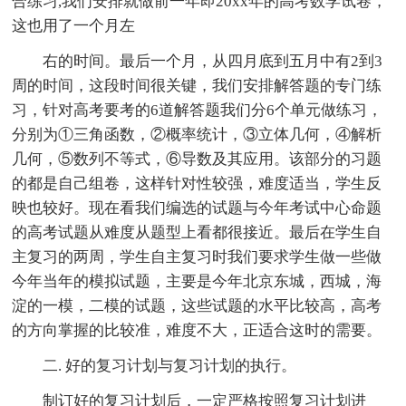
合练习,我们安排就做前一年即20xx年的高考数学试卷，
这也用了一个月左
右的时间。最后一个月，从四月底到五月中有2到3
周的时间，这段时间很关键，我们安排解答题的专门练
习，针对高考要考的6道解答题我们分6个单元做练习，
分别为①三角函数，②概率统计，③立体几何，④解析
几何，⑤数列不等式，⑥导数及其应用。该部分的习题
的都是自己组卷，这样针对性较强，难度适当，学生反
映也较好。现在看我们编选的试题与今年考试中心命题
的高考试题从难度从题型上看都很接近。最后在学生自
主复习的两周，学生自主复习时我们要求学生做一些做
今年当年的模拟试题，主要是今年北京东城，西城，海
淀的一模，二模的试题，这些试题的水平比较高，高考
的方向掌握的比较准，难度不大，正适合这时的需要。
二. 好的复习计划与复习计划的执行。
制订好的复习计划后，一定严格按照复习计划进