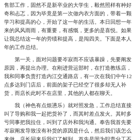
售部工作，固然不是新卒业的大学生，毅然照样有种好
奇和忐忑，因为毕竟是第一次做内衣方面的，带着一颗
学习和提高的心，开始了这一年的生活。本日回想一年
来的风风雨雨，有重要，有感慨，更多的是喜悦。如果
让我总结这一年的劳绩和提高，是闯四关。下面是本人
年的工作总结。
第一关，面对问题要岑寂而不应该暴躁，先要阐发
原因，再提出办理。在刚进营运部时，在打造教练店，
我和同事负责打造内江交通路店，有一次在我们中午12
点多达到门店后，前面的架子已经空了很多却无人补
货，而店长此时不在店里，其他的人都在聊天。
我（神色有点烦懑乐）就对照发急，工作总结直接
叫了导购和我一起把货补了，而其时差点发火。其时多
亏同事把我拉住，叫到了店外和我沟通。奉告我首先要
岑寂阐发导致没有补货的原因是什么，然后我们该怎么
来做。店长回来后我们了解到，首先是因为职责分工不