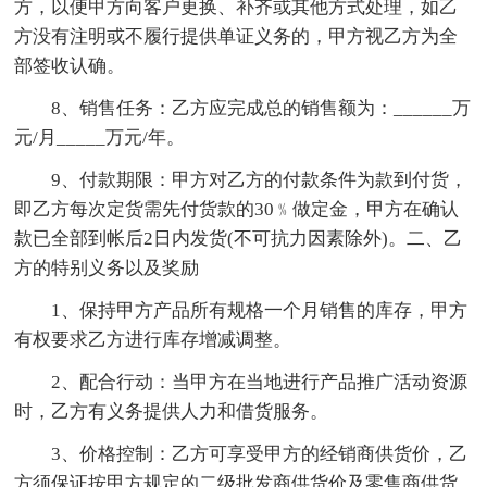
方，以便甲方向客户更换、补齐或其他方式处理，如乙
方没有注明或不履行提供单证义务的，甲方视乙方为全
部签收认确。
8、销售任务：乙方应完成总的销售额为：______万
元/月_____万元/年。
9、付款期限：甲方对乙方的付款条件为款到付货，
即乙方每次定货需先付货款的30﹪做定金，甲方在确认
款已全部到帐后2日内发货(不可抗力因素除外)。二、乙
方的特别义务以及奖励
1、保持甲方产品所有规格一个月销售的库存，甲方
有权要求乙方进行库存增减调整。
2、配合行动：当甲方在当地进行产品推广活动资源
时，乙方有义务提供人力和借货服务。
3、价格控制：乙方可享受甲方的经销商供货价，乙
方须保证按甲方规定的二级批发商供货价及零售商供货