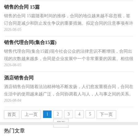
销售的合同 15篇
销售的合同 15篇随着时间的推移，合同的地位越来越不容忽视，签
订合同是减少和防止发生争议的重要措施。拟定合同的注意事项有许
2026-08-05
多，你确定会写吗？以下是小编为大家整理的销售的合...
销售代理合同(集合15篇)
销售代理合同(集合15篇)现今社会公众的法律意识不断增强，合同出
现的次数越来越多，合同是企业发展中一个非常重要的因素。相信很
2026-08-05
多朋友都对拟合同感到非常苦恼吧，下面是小编为大...
酒店销售合同
酒店销售合同随着法治精神地不断发扬，人们愈发重视合同，合同在
生活中的使用越来越广泛，合同协调着人与人，人与事之间的关系。
2026-08-04
那么制定合同书有什么需要注意的呢？以下是小编精心整...
1
2
3
4
5
首页
上一页
下一页
尾页
热门文章