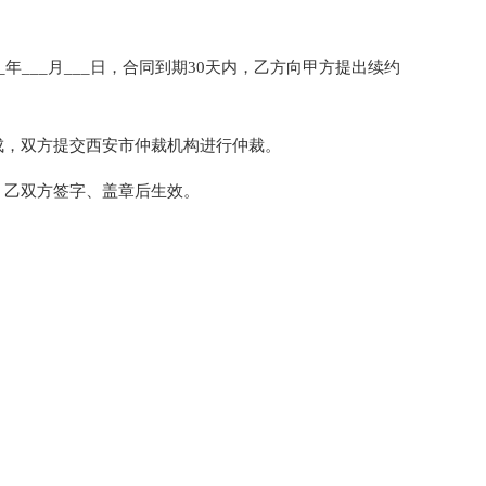
____年___月___日，合同到期30天内，乙方向甲方提出续约
成，双方提交西安市仲裁机构进行仲裁。
、乙双方签字、盖章后生效。