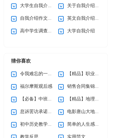
大学生自我介绍合集15篇
关于自我介绍(通用15篇)
自我介绍作文15篇
英文自我介绍(合集15篇)
高中学生调查报告
大学自我介绍
猜你喜欢
令我难忘的一件事作文(集锦15篇)
【精品】职业规划职业规划模板汇总九篇
福尔摩斯观后感
销售合同集锦9篇
【必备】中班音乐教案三篇
【精品】地理教学总结3篇
息诉罢访承诺书集合六篇
电影唐山大地震观后感
初中历史教学总结合集七篇
简单的人生感言语录合集47条
教学反思
实用范文