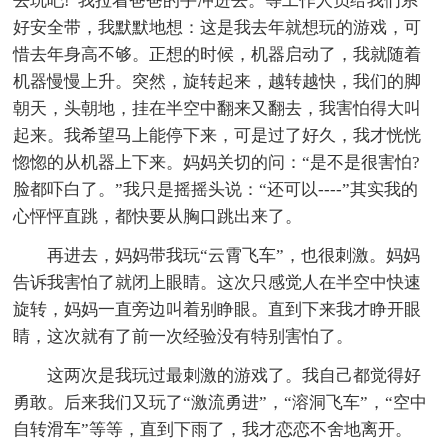
去玩吧!”我拉着爸爸的手冲进去。等工作人员给我们系
好安全带，我默默地想：这是我去年就想玩的游戏，可
惜去年身高不够。正想的时候，机器启动了，我就随着
机器慢慢上升。突然，旋转起来，越转越快，我们的脚
朝天，头朝地，挂在半空中翻来又翻去，我害怕得大叫
起来。我希望马上能停下来，可是过了好久，我才恍恍
惚惚的从机器上下来。妈妈关切的问：“是不是很害怕?
脸都吓白了。”我只是摇摇头说：“还可以----”其实我的
心怦怦直跳，都快要从胸口跳出来了。
再进去，妈妈带我玩“云霄飞车”，也很刺激。妈妈
告诉我害怕了就闭上眼睛。这次只感觉人在半空中快速
旋转，妈妈一直旁边叫着别睁眼。直到下来我才睁开眼
睛，这次就有了前一次经验没有特别害怕了。
这两次是我玩过最刺激的游戏了。我自己都觉得好
勇敢。后来我们又玩了“激流勇进”，“溶洞飞车”，“空中
自转滑车”等等，直到下雨了，我才恋恋不舍地离开。