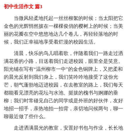
初中生活作文 篇3
当微风轻柔地托起一丝丝柳絮的时候；当太阳把它
金色的光辉悄然披在一棵棵俊俏的樱树上的时候；当美
丽的花瓣在空中悠悠地达几个卷儿，再轻轻落地的时
候，我们正幸福地享受着烂漫的校园生活。
清晨，快乐的鸟儿唱着歌，伴随着我们一路走过洒
满花香的小路，目送着我们走进校园，眼里全是笑意。
阳光铺在写有“温州柳市一中”的金色铜牌上，又把柔和
的晨光反射到我们身上，我们笑吟吟地接受了这份光
芒，朝气蓬勃地迈进校园，在去教室的路上，我们每天
都能看见漂亮的花坛与水池、挺拔的槐书与婀娜的垂
柳；我们时常碰见自己的同学或是外班的好伙伴，友好
地招一招手，亲热地拍一拍背，亲切地问候两句，聊一
聊最近做了些什么。
走进洒满晨光的教室，安置好书包与作业，长长地