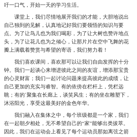
吁一口气，开始一天的学习生活。
课堂上，我们尽情地展开我们的才能，大胆地说出
自己独到的见解，认真地记好我们要领悟的知识与要
点。为了让鸟儿也为我们喝彩，为了让大树也赞许地点
头，为了让花儿也为之倾心，让那片片在空中飞舞的花
瓣上满载着赞赏与希望的寄语，我们努力着！
我们喜欢课间，喜欢那可以让我们自由发挥的十分
钟。我们一起谈心来增进彼此之间的友谊，增添那宝贵
的心灵财富；我们一起讨论问题来提高彼此的成绩，让
自己更加的充实与睿智。有的依傍在栏杆上，凭栏远
眺；有的`聚集在长廊上，谈笑风生；有的坐在雕塑下，
沐浴阳光，享受这最美好的金色年华。
我们融入在集体之中，每个班级都是一个家，我们
在一起朝夕相处，无不希望自己的“家”能够出类拔萃。
因此，我们在运动会上看见了每个运动员那如离弦之箭