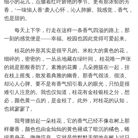
细小的花儿，点缀着红叶娇艳的季节。更有那浓郁的芳
香，‘一味恼人香’袭人心怀，沁人肺腑。我感觉，香气，
也是甜的。
每天上下学，行走在这样一条香气四溢的路上，那
一刻的感觉便是——幸福。校园也因此觉得可爱起来。
桂花的外形其实是很平凡的。米粒大的黄色的花，
细碎的，密密的，一丛丛地藏在绿叶间， 桂花唯一声张
的就是那般香韵了。素雅的花瓣，几朵拥簇在一起，挂
在枝上摇曳，散发着典雅的幽香。那香气很淡、很淡、
却沁人心脾。要不是有香气招引着人的眼光，只怕是很
难引人注意的。我也仅知道，桂花有金桂银桂之分，想
必，颜色黄一点的，是金桂了。此外，对桂花的认知，
也就寥寥了。
我弯腰拾起一朵桂花，它的香气已经不像在树上那
样馨香，颜色也由金灿灿的黄色褪成了暗沉的橘色，蜷
缩着身子，微微叹息。它就是曾默默无闻地在树上过日