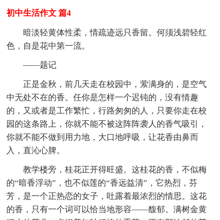
初中生活作文 篇4
暗淡轻黄体性柔，情疏迹远只香留。何须浅碧轻红
色，自是花中第一流。
——题记
正是金秋，前几天走在校园中，萦满身的，是空气
中无处不在的香。任你是怎样一个迟钝的，没有情趣
的，又或者是工作繁忙，行路匆匆的人，只要你走在校
园的这条路上，你就不能不被这阵阵袭人的香气吸引，
你就不能不做到用力地，大口地呼吸，让花香由鼻而
入，直沁心脾。
教学楼旁，桂花正开得旺盛。这桂花的香，不似梅
的“暗香浮动”，也不似莲的“香远益清”，它热烈，芬
芳，是一个正热恋的女子，吐露着最浓烈的情思。这花
的香，只有一个词可以恰当地形容——馥郁。满树金黄