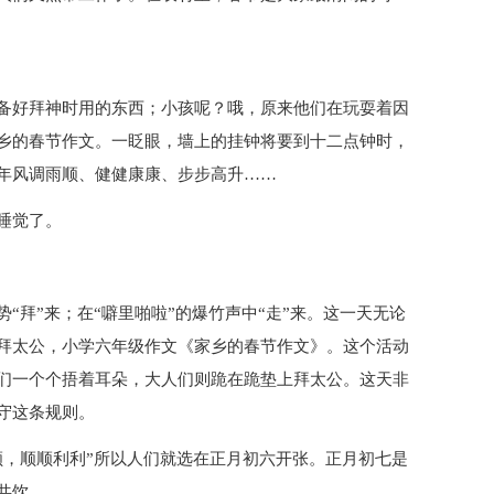
备好拜神时用的东西；小孩呢？哦，原来他们在玩耍着因
乡的春节作文。一眨眼，墙上的挂钟将要到十二点钟时，
年风调雨顺、健健康康、步步高升……
睡觉了。
“拜”来；在“噼里啪啦”的爆竹声中“走”来。这一天无论
拜太公，小学六年级作文《家乡的春节作文》。这个活动
们一个个捂着耳朵，大人们则跪在跪垫上拜太公。这天非
守这条规则。
顺，顺顺利利”所以人们就选在正月初六开张。正月初七是
共饮。