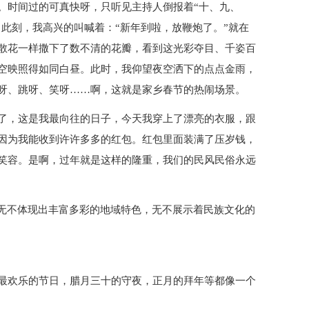
。时间过的可真快呀，只听见主持人倒报着“十、九、
。此刻，我高兴的叫喊着：“新年到啦，放鞭炮了。”就在
散花一样撒下了数不清的花瓣，看到这光彩夺目、千姿百
空映照得如同白昼。此时，我仰望夜空洒下的点点金雨，
呀、跳呀、笑呀……啊，这就是家乡春节的热闹场景。
了，这是我最向往的日子，今天我穿上了漂亮的衣服，跟
因为我能收到许许多多的红包。红包里面装满了压岁钱，
笑容。是啊，过年就是这样的隆重，我们的民风民俗永远
滴无不体现出丰富多彩的地域特色，无不展示着民族文化的
最欢乐的节日，腊月三十的守夜，正月的拜年等都像一个