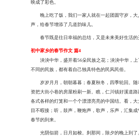
映成了彩色。
晚上吃了饭，我们一家人就在一起团圆守岁，大
声，给春节增添了几道韵味儿。
春节既是往日幸福的总结，又是未来美好生活的
初中家乡的春节作文 篇4
泱泱中华，盛开着56朵民族之花；泱泱中华，
不同的民族，都有着自己独具特色的民风民俗。
岁岁月月，朝朝暮暮；春夏秋冬，四季轮回。随着
资把大街小巷的房屋粉刷一新。瞧，仁川镇好溪道路
各式各样的灯笼和一个个漂漂亮亮的中国结。看，大
目不暇接；听，鼓声，鞭炮声，歌声，乐声，汇集成
春节的到来。
光阴似箭，日月如梭。刹那间，除夕的晚上到了