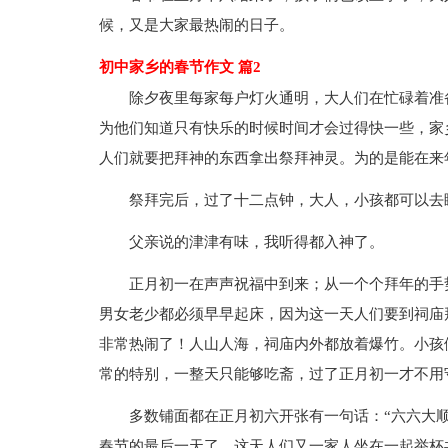
候，又是大家最热闹的日子。
初中家乡的春节作文 篇2
除夕夜里每家每户灯火通明，大人们在忙碌着准
为他们知道只有快乐的时候时间才会过得快一些，家
人们就要把拜神的东西拿出祭拜神灵。为的是能在来
祭拜完后，过了十二点钟，大人，小孩都可以去
父亲说的津津有味，我听得都入神了。
正月初一在声声祝福中到来；从一个个拜年的手势
男女老少都必须早早起床，因为这一天人们要到祠庙
非常热闹了！人山人海，祠庙内外都放着爆竹。小孩
常的特别，一整天只能够吃斋，过了正月初一才不用
多数铺面都在正月初六开张有一句话：“六六大
春节的最后一天了，这天人们又一家人坐在一起举杯