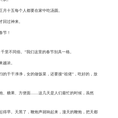
正月十五每个人都要在家中吃汤圆。
才回过神来。
春节！
，千里不同俗。”我们这里的春节别具一格。
来越浓。
扫的干干净净，女的做饭菜，还要接“祖佬”，吃好的，放
炮、糖果、方便面……这几天是人们最忙的时候，虽然
起得早。天黑了，鞭炮声就响起来，漫天的鞭炮，把天都