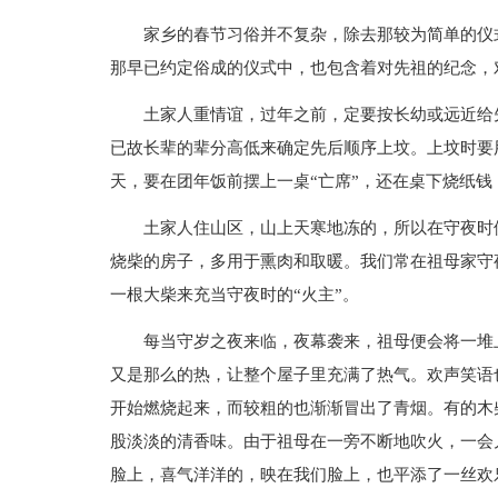
家乡的春节习俗并不复杂，除去那较为简单的仪
那早已约定俗成的仪式中，也包含着对先祖的纪念，
土家人重情谊，过年之前，定要按长幼或远近给
已故长辈的辈分高低来确定先后顺序上坟。上坟时要
天，要在团年饭前摆上一桌“亡席”，还在桌下烧纸
土家人住山区，山上天寒地冻的，所以在守夜时
烧柴的房子，多用于熏肉和取暖。我们常在祖母家守
一根大柴来充当守夜时的“火主”。
每当守岁之夜来临，夜幕袭来，祖母便会将一堆
又是那么的热，让整个屋子里充满了热气。欢声笑语
开始燃烧起来，而较粗的也渐渐冒出了青烟。有的木
股淡淡的清香味。由于祖母在一旁不断地吹火，一会
脸上，喜气洋洋的，映在我们脸上，也平添了一丝欢