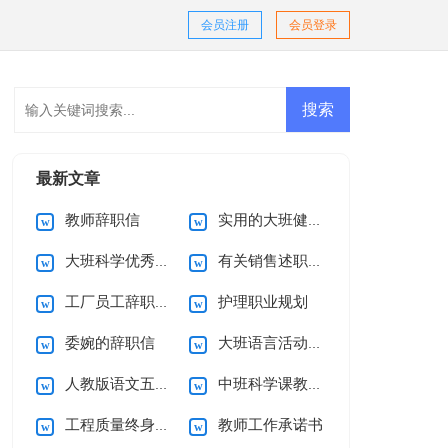
会员注册
会员登录
最新文章
教师辞职信
实用的大班健康教案模板6篇
大班科学优秀教案
有关销售述职报告
工厂员工辞职信范文3篇
护理职业规划
委婉的辞职信
大班语言活动教案及教学反思《美丽的春姑娘》
人教版语文五年级第一单元教案
中班科学课教案昆虫的家
工程质量终身责任承诺书范文集锦八篇
教师工作承诺书