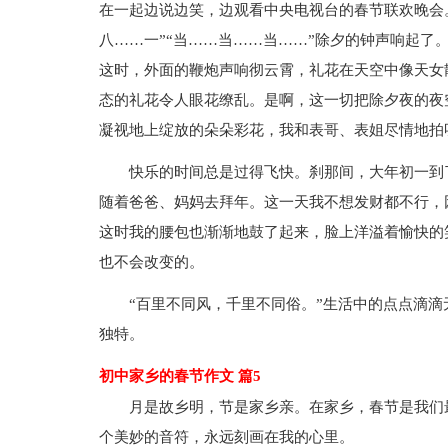
在一起边说边笑，边观看中央电视台的春节联欢晚会
八……一”“当……当……当……”除夕的钟声响起了
这时，外面的鞭炮声响彻云霄，礼花在天空中像天女
态的礼花令人眼花缭乱。是啊，这一切把除夕夜的夜
凝视地上绽放的朵朵彩花，我和表哥、表姐尽情地拍
快乐的时间总是过得飞快。刹那间，大年初一到
随着爸爸、妈妈去拜年。这一天我不想发财都不行，
这时我的腰包也渐渐地鼓了起来，脸上洋溢着愉快的
也不会改变的。
“百里不同风，千里不同俗。”生活中的点点滴
独特。
初中家乡的春节作文 篇5
月是故乡明，节是家乡亲。在家乡，春节是我们
个美妙的音符，永远刻画在我的心里。