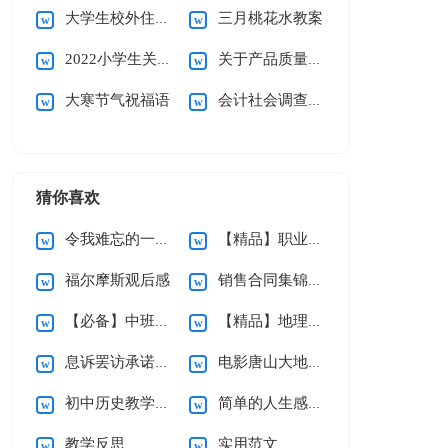
大学生校外住宿承诺书
三月桃花水教案
2022小学生关于街头错别字调查报告
关于产品质量承诺书模板锦集5篇
大寒节气祝福语
会计社会调查报告15篇
猜你喜欢
令我难忘的一件事作文(集锦15篇)
【精品】职业规划职业规划模板汇总九篇
福尔摩斯观后感
销售合同集锦9篇
【必备】中班音乐教案三篇
【精品】地理教学总结3篇
息诉罢访承诺书集合六篇
电影唐山大地震观后感
初中历史教学总结合集七篇
简单的人生感言语录合集47条
教学反思
实用范文