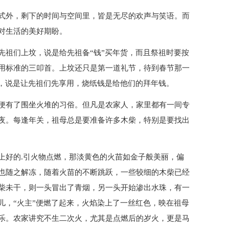
式外，剩下的时间与空间里，皆是无尽的欢声与笑语。而
对生活的美好期盼。
先祖们上坟，说是给先祖备“钱”买年货，而且祭祖时要按
用标准的三叩首。上坟还只是第一道礼节，待到春节那一
钱，说是让先祖们先享用，烧纸钱是给他们的拜年钱。
便有了围坐火堆的习俗。但凡是农家人，家里都有一间专
夜。每逢年关，祖母总是要准备许多木柴，特别是要找出
上好的.引火物点燃，那淡黄色的火苗如金子般美丽，偏
也随之解冻，随着火苗的不断跳跃，一些较细的木柴已经
柴未干，则一头冒出了青烟，另一头开始渗出水珠，有一
儿，“火主”便燃了起来，火焰染上了一丝红色，映在祖母
乐。农家讲究不生二次火，尤其是点燃后的岁火，更是马