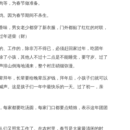
肉等，为春节做准备。
鸡。因为春节期间不杀生。
香味，男女老少都穿了新衣服，门外都贴了红红的对联，
过年进柴（财）
的、工作的，除非万不得已，必须赶回家过年，吃团年
除了小孩，其他人不过十二点是不能睡觉，要守岁。过了
声排山倒海地涌来，整个村庄硝烟弥漫。
辈拜年，长辈要给晚辈压岁钱，拜年后，小孩子们就可以
喊声。这是孩子们一年中最快乐的一天。过了初一，亲
，每家都要吃汤圆，每家门口都要点蜡烛，表示这年团团
人们又照常工作了。在农村里，春节是大家最清闲的时