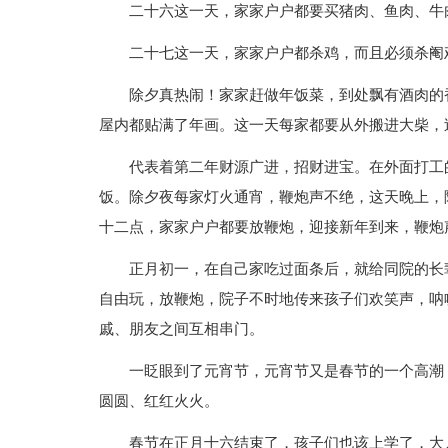
二十六这一天，家家户户都要买猪肉、鱼肉、牛
二十七这一天，家家户户都杀鸡，而且必须杀阉
除夕真热闹！家家赶做年饭菜，到处飘有酒肉的
屋内都贴满了年画。这一天每家都要从外搬进大柴，
代表着第二年财源广进，招财进宝。在外面打工
饭。除夕夜每家灯火通宵，鞭炮声不绝，这天晚上，
十二点，家家户户都要放鞭炮，迎接新年到来，鞭炮
正月初一，在自己家吃过面条后，就给同院的长
自由玩，放鞭炮，院子不时地传来孩子们欢笑声，呐
戚、朋友之间互相串门。
一眨眼到了元宵节，元宵节又是春节的一个高潮
圆圆、红红火火。
春节在正月十六结束了，孩子们也该上学了，大