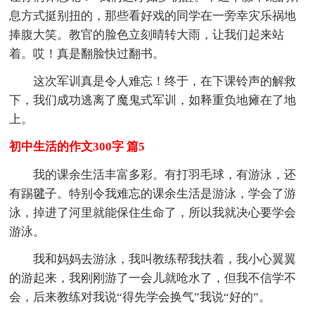
息方式挺别扭的，那些看好戏的同学在一旁幸灾乐祸地
捧腹大笑。教官的脸色立刻晴转大雨，让我们起来站
着。哎！真是翻脸快过翻书。
这次军训真是令人难忘！终于，在下课铃声的解救
下，我们成功逃离了魔鬼式军训，如释重负地瘫在了地
上。
初中生活的作文300字 篇5
我的课余生活丰富多彩。有打羽毛球，有游泳，还
有踢毽子。特别令我难忘的课余生活是游泳，学会了游
泳，掉进了河里就能保住生命了，所以我就决心要学会
游泳。
我和妈妈去游泳，我叫教练帮我扶着，我小心翼翼
的游起来，我刚刚游了一会儿就呛水了，但我不信学不
会，后来教练对我说“得先学会换气”我说“好的”。