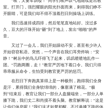
“唉，又要军训喽！”同学们唉声叹气地陆续走出教
室。打开门，强烈耀眼的阳光扑面而来，刺得我们睁不
开眼睛，可是我们却不得不顶着烈日到操场上训练。
我们迅速排成四排，然后笔笔直地站好。没过多
久，豆大的汗珠开始“砸”到了地上，发出“啪啪”的声
音。
又过了一会儿，我们开始躁动不安，甚至有少许人
开始窃窃私语。突然，一个声音在我们耳旁炸响：“安
静！”树丛中的鸟儿吓得飞了起来，叽叽喳喳地乱作一
团。“罚跑两圈，走！”教官严厉地下着口令。我们只得
乖乖服从命令，生怕受到教官更严厉的惩罚。
在烈日下奔跑真算得上是一种极刑，跑得我们全身
是汗，累得我们全身软绵绵的，像塞满了棉花。“极
刑”结束后，教官让我们一部分人盘腿端坐，一部分人单
膝下跪，我们丈二和尚摸不着头脑。教官解释说：“这是
让你们休息呢！”我们这才如梦初醒。不过单膝下跪的休