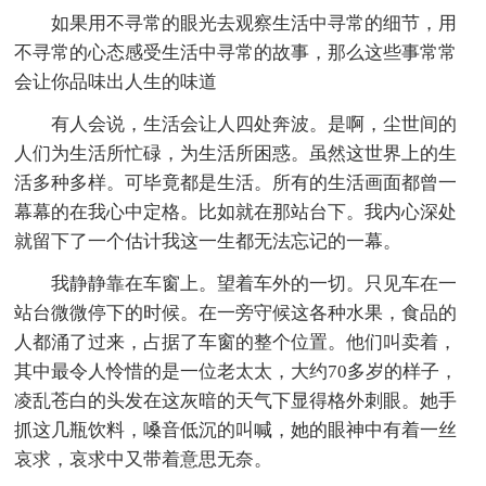
如果用不寻常的眼光去观察生活中寻常的细节，用
不寻常的心态感受生活中寻常的故事，那么这些事常常
会让你品味出人生的味道
有人会说，生活会让人四处奔波。是啊，尘世间的
人们为生活所忙碌，为生活所困惑。虽然这世界上的生
活多种多样。可毕竟都是生活。所有的生活画面都曾一
幕幕的在我心中定格。比如就在那站台下。我内心深处
就留下了一个估计我这一生都无法忘记的一幕。
我静静靠在车窗上。望着车外的一切。只见车在一
站台微微停下的时候。在一旁守候这各种水果，食品的
人都涌了过来，占据了车窗的整个位置。他们叫卖着，
其中最令人怜惜的是一位老太太，大约70多岁的样子，
凌乱苍白的头发在这灰暗的天气下显得格外刺眼。她手
抓这几瓶饮料，嗓音低沉的叫喊，她的眼神中有着一丝
哀求，哀求中又带着意思无奈。