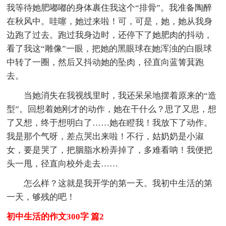
我等待她肥嘟嘟的身体裹住我这个“排骨”。我准备陶醉
在秋风中。哇噻，她过来啦！可，可是，她，她从我身
边跑了过去。跑过我身边时，还停下了她肥肉的抖动，
看了我这“雕像”一眼，把她的黑眼球在她浑浊的白眼球
中转了一圈，然后又抖动她的坠肉，径直向蓝箐萁跑
去。
当她消失在我视线里时，我还呆呆地摆着原来的“造
型”。回想着她刚才的动作，她在干什么？思了又思，想
了又想，终于想明白了……她在瞪我！我放下了动作。
我是那个气呀，差点哭出来啦！不行，姑奶奶是小淑
女，要是哭了，把胭脂水粉弄掉了，多难看呐！我便把
头一甩，径直向校外走去……
怎么样？这就是我开学的第一天。我初中生活的第
一天，够残的吧！
初中生活的作文300字 篇2