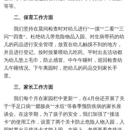
等等。
二、保育工作方面
我们坚持在晨间检查时对幼儿进行“一摸”“二看”“三
问”“四查”。杜绝幼儿带危险物品入园。对生病带药的幼
儿的药品进行安全管理，放置在幼儿触摸不到的地方，
并且进行登记。按时按量喂幼儿吃药。平时出去活动都
为幼儿垫上毛巾，防止感冒。中午午睡时，巡回检查幼
儿午睡情况。下午离园时，把幼儿的药品交到家长手
里。
三、家长工作方面
我们每个月在家园栏中更新“”，在4月份还开展了关
于“手足口病”“腮腺炎”“水痘”等春季预防疾病的家长座
谈会。在这学期，为了孩子的安全，我们加强了“接送
卡”的使用工作，设置了两个关卡防止危险人物入园，入
园时要出示接送卡才能入园，在班上，老师再看拿接送