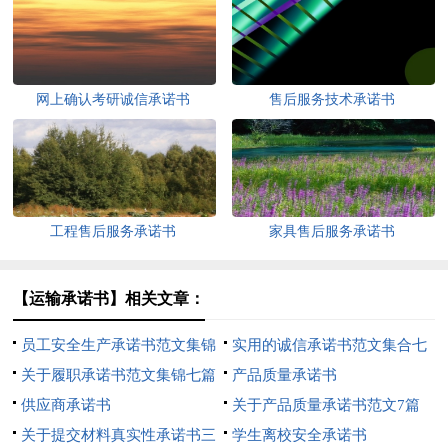
网上确认考研诚信承诺书
售后服务技术承诺书
工程售后服务承诺书
家具售后服务承诺书
【运输承诺书】相关文章：
员工安全生产承诺书范文集锦
实用的诚信承诺书范文集合七
9篇
关于履职承诺书范文集锦七篇
篇
产品质量承诺书
供应商承诺书
关于产品质量承诺书范文7篇
关于提交材料真实性承诺书三
学生离校安全承诺书