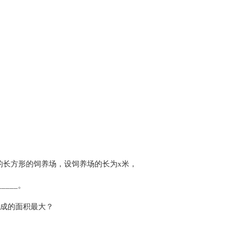
墙的长方形的饲养场，设饲养场的长为x米，
____。
围成的面积最大？