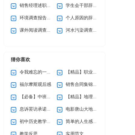
销售经理述职报告
学生会干部辞职申请书
环境调查报告(通用15篇)
个人原因的辞职信
课外阅读调查报告15篇
河水污染调查报告
猜你喜欢
令我难忘的一件事作文(集锦15篇)
【精品】职业规划职业规划模板汇总九篇
福尔摩斯观后感
销售合同集锦9篇
【必备】中班音乐教案三篇
【精品】地理教学总结3篇
息诉罢访承诺书集合六篇
电影唐山大地震观后感
初中历史教学总结合集七篇
简单的人生感言语录合集47条
教学反思
实用范文