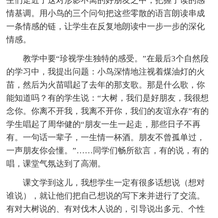
生们走近了这对形影不离的好朋友之中，把握了读的感
情基调。用小鸟的三个问句把这些零散的语言朗读串成
一条情感的链，让学生在反复地朗读中一步一步的深化
情感。
教学中要“珍视学生独特的感受。”在最后3个自然段
的学习中，我提出问题：小鸟深情地注视着煤油灯的火
苗，然后为火苗唱起了去年的那支歌。那是什么歌，你
能知道吗？有的学生说：“大树，我们是好朋友，我很想
念你。你离不开我，我离不开你，我们的友谊永存”有的
学生唱起了周华健的“朋友一生一起走，那些日子不再
有。一句话一辈子，一生情一杯酒。朋友不曾孤单过，
一声朋友你会懂。”……同学们畅所欲言，有的说，有的
唱，课堂气氛达到了高潮。
课文学到这儿，我想学生一定有很多话想说（想对
谁说），就让他们把自己想说的写下来并进行了交流。
有对大树说的、有对伐木人说的，引导说出多元、个性