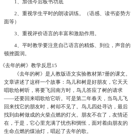
1、加强今后板书功底
2、重视学生平时的朗读训练。（语感、读书姿势方
面等）
3、重视评价语言的丰富和激励作用。
4、平时教学要注意自己语言的精炼、到位，声音的
顿挫圆润。
《去年的树》教学反思15
《去年的树》是人教版语文实验教材第7册的课文。
文章讲述了这样一个故事：鸟儿和树是好朋友，它天天
唱歌给树听，将要飞回南方时，鸟儿答应了树的请求
——还要回来唱歌给它听。可是第二年春天，当鸟儿飞
回来找它的朋友时，树却不见了。鸟儿四处寻访，最后
找到由树做成的火柴点燃的灯火。朋友不在了，友情还
在，于是，它心里充满了忧伤和惆怅，面对着由朋友的
生命点燃的煤油灯，唱起了去年的歌。