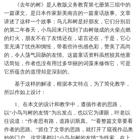
《去年的树》是人教版义务教育第七册第三组中的
一篇课文。是日本作家新美南吉的一篇童话故事。文章
讲述了这样一个故事：鸟儿和树是好朋友，它们分别后
的第二年春天，小鸟回来只找到了由树做成的火柴点燃
的灯火，朋友不在了友情还在，诺言还在，于是，它心
里充满了忧伤和惆怅，带着些许伤感色彩，赞美了高尚
的，令人荡气回肠的友情。这篇童话资料虽然较其他童
话简短，作者也没有用过多华丽的词藻来修饰它，可是
它所蕴含的道理却是深刻的。
基于这样的解读，根据本文特点，为了简化教学，
所以作如上设计：
1、在本文的设计和教学中，遵循作者的思路，
以“小鸟与树的友情”为出发点，也以它为课眼，叶老以
往说道：“作者思有路，道路识斯真。”“看整篇文章要看
作者的思路。”抓住了文章的思路，就打开了窥视作品奥
妙的门户。这堂课都以“小鸟与树的友情”为线索，在上