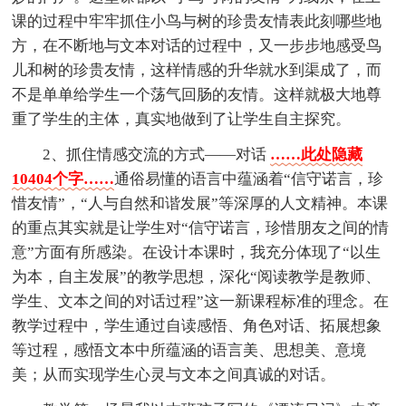
课的过程中牢牢抓住小鸟与树的珍贵友情表此刻哪些地
方，在不断地与文本对话的过程中，又一步步地感受鸟
儿和树的珍贵友情，这样情感的升华就水到渠成了，而
不是单单给学生一个荡气回肠的友情。这样就极大地尊
重了学生的主体，真实地做到了让学生自主探究。
2、抓住情感交流的方式——对话
……此处隐藏
10404个字……
通俗易懂的语言中蕴涵着“信守诺言，珍
惜友情”，“人与自然和谐发展”等深厚的人文精神。本课
的重点其实就是让学生对“信守诺言，珍惜朋友之间的情
意”方面有所感染。在设计本课时，我充分体现了“以生
为本，自主发展”的教学思想，深化“阅读教学是教师、
学生、文本之间的对话过程”这一新课程标准的理念。在
教学过程中，学生通过自读感悟、角色对话、拓展想象
等过程，感悟文本中所蕴涵的语言美、思想美、意境
美；从而实现学生心灵与文本之间真诚的对话。