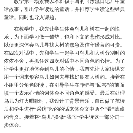
教学第一场景我以本班孩子写的《漂流日记》中童
话故事，引出学生读过的童话，并推荐学生读这些经典
童话。同时也导入课题。
在教学中，我先让学生体会鸟儿和树在一起的快
乐，为下面学习做一铺垫，也和下文的悲伤形成对比。
以便更深体会鸟儿寻找大树的焦急及信守诺言的可贵。
在四次对话中，先和学生一起学习鸟儿和大树分别时的
依依不舍，再抓住这四次对话中不同角色的心情。为了
让学生更好地体会到鸟儿的心情，我首先让大家读课文
用一个词来形容鸟儿如何去寻找好朋友大树的。接着在
小组里分角色朗读，在引导学生在“问”与“回答”的前面
填一个表示心情的词体会不同角色的感受。最后在处理
鸟儿为灯火唱歌时，我设计了背景音乐，自己做了范读
后和学生进行“采访”般的的话来体会文中两个“看”蕴藏
的含义。接着将“鸟儿”换做“我”让学生读这一部分进一
步体会。