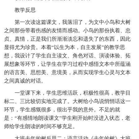
教学反思
第一次读这篇课文，我落泪了，为文中小鸟和大树
之间那份带着伤感的友情而感动。小鸟的那份执着、忠
贞、真情，正是我们所渐渐淡忘和遗失了的东西，因此
显得尤为珍贵。本着“以生为本，自主发展”的教学思
想，我设计了学生自主读文、角色对话、演读体验、拓
展想象等环节，让学生在学习过程中感悟文本中所蕴涵
的语言美、思想美、意境美，从而实现学生心灵与文本
之间真诚的对话。
一堂课下来，学生思维活跃，积极性很高，教学目
标二、三比较切实地完成了。大树给小鸟说悄悄话这一
环节，学生感慨很多，很出乎我的意外。不足的就
是：“有感情地朗读课文”学生刚开始时没进入状态，老
师给学生朗读的时间不够充足。
大班去年的树反思二：语言活动《去年的树》大班