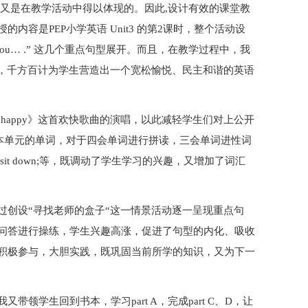
学又是在教学活动中得以体现的。因此,设计有效的课堂教
容是PEP小学英语 Unit3 的第2课时，整个活动设
well,thank you… .” 这几个重点句型展开。而且，在教学过程中，我
法，千方百计为学生营造出一个宽松愉悦、民主和谐的英语
re happy》这首欢快歌曲的演唱，以此减轻学生们对上公开
式复习本单元的单词，对于四会单词进行拼读，三会单词进性词
k,pink sit down;等，既调动了学生学习的兴趣，又增加了词汇
过创设“寻找老师的盒子“这一情景活动逐一呈现重点句
问答进行操练，学生兴趣高涨，促进了句型的内化、吸收
积极参与，大胆实践，既巩固当前所学的知识，又为下一
领学生回到书本，学习part A，完成part C、D，让