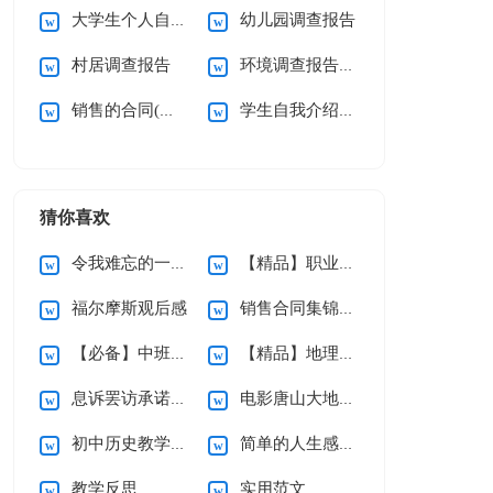
大学生个人自我介绍
幼儿园调查报告
村居调查报告
环境调查报告汇编15篇
销售的合同(通用15篇)
学生自我介绍(集锦15篇)
猜你喜欢
令我难忘的一件事作文(集锦15篇)
【精品】职业规划职业规划模板汇总九篇
福尔摩斯观后感
销售合同集锦9篇
【必备】中班音乐教案三篇
【精品】地理教学总结3篇
息诉罢访承诺书集合六篇
电影唐山大地震观后感
初中历史教学总结合集七篇
简单的人生感言语录合集47条
教学反思
实用范文