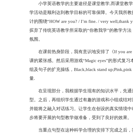
小学英语教学的主要途径是课堂教学,而课堂教
学活动是顺利达到教学目标的可靠保障。今天我所教授的内
计的围绕“HOW are you? / I’m fine. / very 
摈弃了传统英语教学所采取的“你教我学”的教学方
氛围。
在课前热身阶段，我有意识地安排了《If you a
课的紧张感。然后采用游戏“Magic eyes”的形
组及句子的扩充操练，Black,black stand up;Pin
量.
在呈现部分，我根据学生现有的知识水平，先通
型。之后，再组织学生通过有趣的游戏和小组或结对
并能将之融入对话练习。让学生在创设的真实情境中
步将要开展的句型教学做准备，受到了良好的效果。
当重点句型在这种科学合理的安排下完成之后，我又带