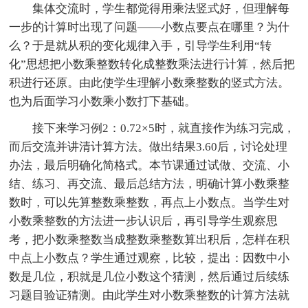
集体交流时，学生都觉得用乘法竖式好，但理解每
一步的计算时出现了问题——小数点要点在哪里？为什
么？于是就从积的变化规律入手，引导学生利用“转
化”思想把小数乘整数转化成整数乘法进行计算，然后把
积进行还原。由此使学生理解小数乘整数的竖式方法。
也为后面学习小数乘小数打下基础。
接下来学习例2：0.72×5时，就直接作为练习完成，
而后交流并讲清计算方法。做出结果3.60后，讨论处理
办法，最后明确化简格式。本节课通过试做、交流、小
结、练习、再交流、最后总结方法，明确计算小数乘整
数时，可以先算整数乘整数，再点上小数点。当学生对
小数乘整数的方法进一步认识后，再引导学生观察思
考，把小数乘整数当成整数乘整数算出积后，怎样在积
中点上小数点？学生通过观察，比较，提出：因数中小
数是几位，积就是几位小数这个猜测，然后通过后续练
习题目验证猜测。由此学生对小数乘整数的计算方法就