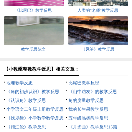
《比尾巴》教学反思
人类的“老师”教学反思
教学反思范文
《风筝》教学反思
【小数乘整数教学反思】相关文章：
地理教学反思
比尾巴教学反思
《角的初步认识》教学反思
《山中访友》的教学反思
《认识角》教学反思
角的度量教学反思
小学语文二年级上册教学反思
我的长生果教学反思
《找规律》小学数学教学反思
五年级品德教学反思
《赠汪伦》教学反思
《月光曲》教学反思15篇