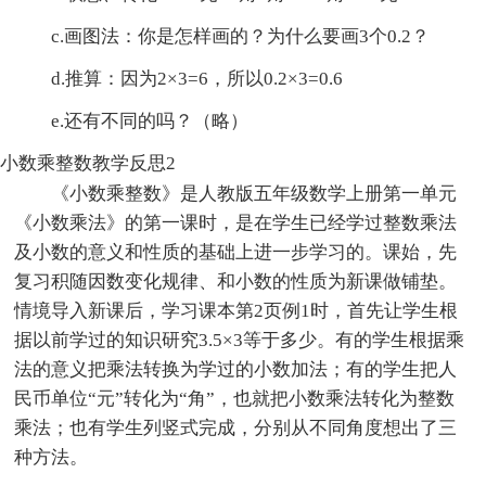
c.画图法：你是怎样画的？为什么要画3个0.2？
d.推算：因为2×3=6，所以0.2×3=0.6
e.还有不同的吗？（略）
小数乘整数教学反思2
《小数乘整数》是人教版五年级数学上册第一单元
《小数乘法》的第一课时，是在学生已经学过整数乘法
及小数的意义和性质的基础上进一步学习的。课始，先
复习积随因数变化规律、和小数的性质为新课做铺垫。
情境导入新课后，学习课本第2页例1时，首先让学生根
据以前学过的知识研究3.5×3等于多少。有的学生根据乘
法的意义把乘法转换为学过的小数加法；有的学生把人
民币单位“元”转化为“角”，也就把小数乘法转化为整数
乘法；也有学生列竖式完成，分别从不同角度想出了三
种方法。