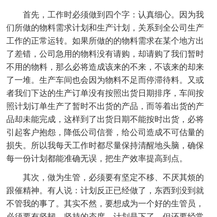
首先，工作时必须做到四个字：认真细心。因为我
们所做的物料需求计划和生产计划，关系到全公司生产
工作的正常运转。如果所做的的物料需求在某个地方出
了差错，公司急用的物料没有请购，却请购了我们暂时
不用的物料，那么必将造成该来的不来，不该来的却来
了一堆。生产车间也会因为物料不足而停滞待料。又或
者我们下达的生产订单没有按照出货日期排序，车间按
照计划订单生产了暂时不出货的产品，而等着出货的产
品却未能完成，这样到了出货日期不能按时出货，必将
引起客户抱怨，降低公司信誉，给公司造成不可估量的
损失。所以我每天工作时都尽量保持清醒地头脑，确保
每一份计划都能准确无误，把生产效率提高到点。
其次，做为生管，必须要有坚定不移、不厌其烦的
跟催精神。有人说：计划反正已经做了，东西到没到就
不管我的事了。其实不然，要想成为一个好的生管员，
必须要有坚韧、坚持的态度。计划是下了，但还要经常