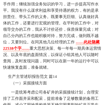
手作用；继续加强业务知识的学习，进一步提高写作水
平。我没有什么谋求利益和享受待遇的权力，有的是承
担责任、带头工作的义务。既要事无巨细、认真做好具
体的工作，还要进行宏观的管理。在平时的工作中，对
领导交办的工作，我从不讨价还价，保质保量完成；对
自己分内的工作也能积极对待，努力完成，做到既不越
位，又要到位。在同其他几位经理的工作
……此处隐藏
22538个字……
重大思想决策、每一年每一期具体运营情
况、以及年底的盘面情况，以保证小组其他人可以随时
查阅，及时发现问题，同时可以在新一年的运行中可以
快速恢复盘面，准备就绪。
生产主管述职报告范文 篇14
（一）采掘接续方面
一是统筹考虑公司各矿井的采掘接续计划，合理安
排了工作面并采和配采，提前准备了足够数量的备用工
作面，减少了因地质构造等不确定因素影响矿井正常生