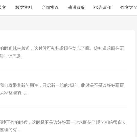
范文
教学资料
合同协议
演讲致辞
报告写作
作文大
作的时间越来越近，这时候可别把求职信给忘了哦。你知道求职信要
，仅供参...
我们将带着新的期许，开启新一轮的求职，此时是不是该好好写写
家整理的【...
职找工作的时候，这时是不是该好好写一封求职信了呢？相信很多人
理的有...